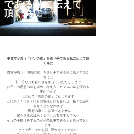
である私に伝えて
頂く為に
◆貴方が思う「いいの家」を造り手である私に伝えて頂
く為に
貴方が思う「理想の家」を造り手である私に伝えて頂く
為には
十二分な打ち合わせをさせていただくことで
お互いの思想の差を縮め、考え方、センスの差を縮める
事ができて
はじめて「理想の家」に近づきます
とにかく１にも２にもお客様と打ち合わせ、色々な話を
させて頂かなければ
「理想の家」には近づきません
家を造るのはあくまでもお客様本人であり
それの手助けをするのが私の仕事であるとも思っており
ます
どうぞ私にそのお話、聞かせてください