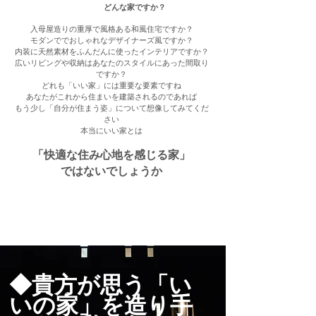
どんな家ですか？
入母屋造りの重厚で風格ある和風住宅ですか？
モダンででおしゃれなデザイナーズ風ですか？
内装に天然素材をふんだんに使ったインテリアですか？
広いリビングや収納はあなたのスタイルにあった間取り
ですか？
どれも「いい家」には重要な要素ですね
あなたがこれから住まいを建築されるのであれば
もう少し「自分が住まう姿」について想像してみてくだ
さい
本当にいい家とは
「快適な住み心地を感じる家」
ではないでしょうか
◆貴方が思う「い
いの家」を造り手