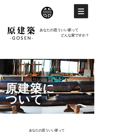
あなたの思ういい家って
どんな家ですか？
原建築に
​ついて
あなたの思ういい家って