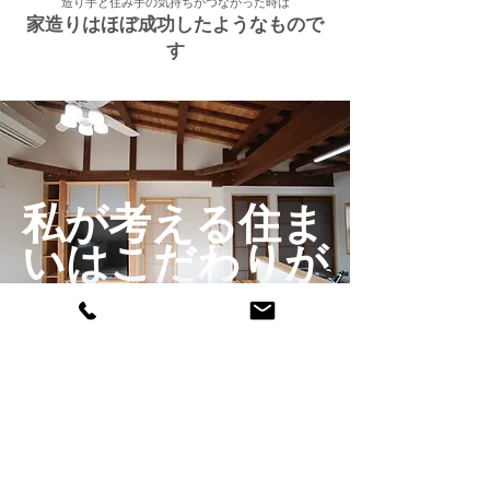
造り手と住み手の気持ちがつながった時は
家造りはほぼ成功したようなもので
す
私が考える住ま
いはこだわりが
あります
◆私が考える住まいはこだわり
があります
バリアフリー、メンテナンスフリー、ケミカルフリーの
三つのフリーを守る事、大原則はこの三つ.
さらにしっかりした構造体と温熱環境性能は
妥協しない家づくりです。