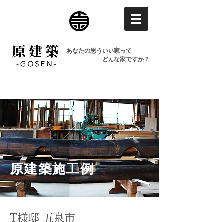
あなたの思ういい家って
どんな家ですか？
原建築施工例
T様邸 五泉市